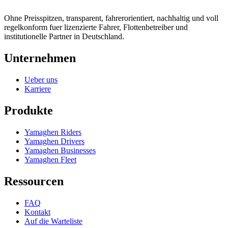
Auf die Warteliste
Ohne Preisspitzen, transparent, fahrerorientiert, nachhaltig und voll
regelkonform fuer lizenzierte Fahrer, Flottenbetreiber und
institutionelle Partner in Deutschland.
Unternehmen
Ueber uns
Karriere
Produkte
Yamaghen Riders
Yamaghen Drivers
Yamaghen Businesses
Yamaghen Fleet
Ressourcen
FAQ
Kontakt
Auf die Warteliste