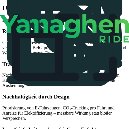
Unsere Werte
Die Leitprinzipien hinter jeder unserer Entscheidungen.
Regulierung als Fundament
Compliance ist fest in unserem Code und unseren Abläufen
verankert. Das PBefG prägt unsere Vermittlung, Preisgestaltung und
Workflows vom ersten Tag an.
Transparenz zuerst
Nachvollziehbare Algorithmen, Festpreise und klare Provisionen.
Keine versteckten Multiplikatoren, kein Preis-Dumping, keine
Ausbeutung.
Nachhaltigkeit durch Design
Priorisierung von E-Fahrzeugen, CO₂-Tracking pro Fahrt und
Anreize für Elektrifizierung – messbare Wirkung statt bloßer
Versprechen.