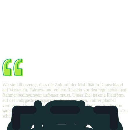
Wir
sind
überzeugt,
dass
die
Zukunft
der
Mobilität
in
Deutschland
auf
Vertrauen,
Fairness
und
vollem
Respekt
vor
den
regulatorischen
Rahmen­bedingungen
aufbauen
muss.
Unser
Ziel
ist
eine
Plattform,
auf
der
Fahrgäste
transparente
Preise
genießen,
Fahrer
planbar
verdienen,
Unternehmen
echte
Kontrolle
behalten
und
Städte
von
sauberer
Mobilität
profitieren.
Wir
sind
hier,
um
etwas
Bleibendes
zu
schaffen,
das
allen
zugutekommt.