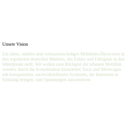
Unsere Vision
Ein
faires,
stabiles
und
vertrauens­würdiges
Mobilitäts-Ökosystem
in
den
regulierten
deutschen
Märkten,
das
Fahrer
und
Fahrgäste
in
den
Mittelpunkt
stellt.
Wir
wollen
zum
Rückgrat
der
urbanen
Mobilität
werden:
durch
die
Koordination
lizenzierter
Taxis
und
Mietwagen
mit
transparenten,
nachvollzieh­baren
Systemen,
die
Interessen
in
Einklang
bringen,
statt
Spannungen
auszunutzen.
Nahtloser Anbindung an den öffentlichen Nahverkehr (ÖPNV-
Integration)
Beschleunigter Dekarbonisierung der Flotten durch Priorisierung
von E-Fahrzeugen