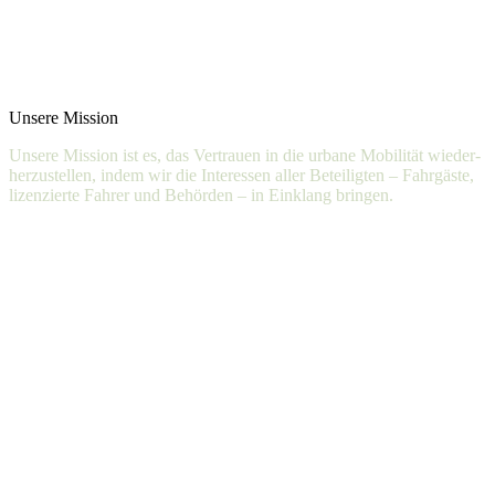
Einem kooperativen Modell, das professionelle Fahrer und die
lokale Wirtschaft unterstützt
Prüfbaren Plattformen, denen Aufsichtsbehörden ohne ständige
Kontrolle vertrauen können
Unsere Mission
Unsere
Mission
ist
es,
das
Vertrauen
in
die
urbane
Mobilität
wieder­
herzustellen,
indem
wir
die
Interessen
aller
Beteiligten
–
Fahrgäste,
lizenzierte
Fahrer
und
Behörden
–
in
Einklang
bringen.
Für Fahrgäste
Nahtlose Anbindung an den ÖPNV für eine durchgehende
Reisekette.
Für Fahrer
Faire Vergütung und wirtschaftliche Stabilität durch regulatorische
Sicherheit.
Für Regulierungsbehörden