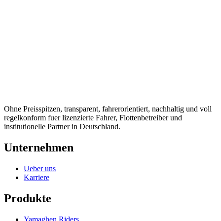
Seien Sie frueh dabei und erleben Sie Fahrten, die transparent, fair,
verlaesslich und besser fuer den Planeten sind.
Auf die Warteliste
Ohne Preisspitzen, transparent, fahrerorientiert, nachhaltig und voll
regelkonform fuer lizenzierte Fahrer, Flottenbetreiber und
institutionelle Partner in Deutschland.
Unternehmen
Ueber uns
Karriere
Produkte
Yamaghen Riders