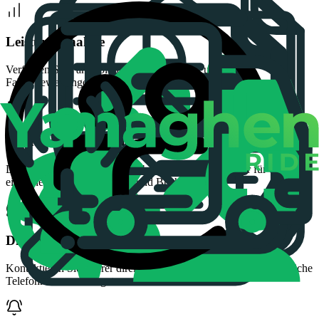
Leistungsanalyse
Verfolgen Sie Fahrtvolumen, Online-Zeiten und
Fahrerbewertungen, um die Produktivität gezielt zu steigern.
Einnahmenverwaltung
Detaillierte Übersichten und Abrechnungen pro Fahrer für eine
einfache Gehaltsabrechnung und Buchhaltung.
Direkte Kommunikation
Kontaktieren Sie Fahrer direkt über die App – ohne dass persönliche
Telefonnummern ausgetauscht werden müssen.